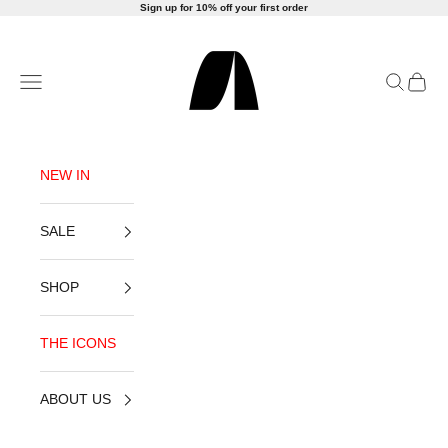
Skip to content
Sign up for 10% off your first order
AMLUL
Open navigation menu
Open sea
Open c
NEW IN
SALE
SHOP
THE ICONS
ABOUT US