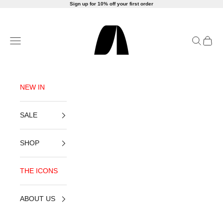
Ir al contenido
Sign up for 10% off your first order
AMLUL
Abrir menú de navegación
Abrir bús
Abrir 
NEW IN
SALE
SHOP
THE ICONS
ABOUT US