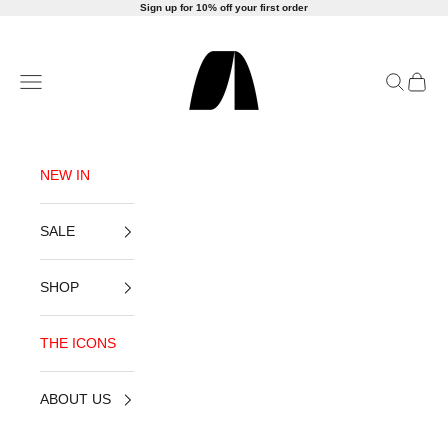
Ir al contenido
Sign up for 10% off your first order
AMLUL
Abrir menú de navegación
Abrir bús
Abrir 
NEW IN
SALE
SHOP
THE ICONS
ABOUT US